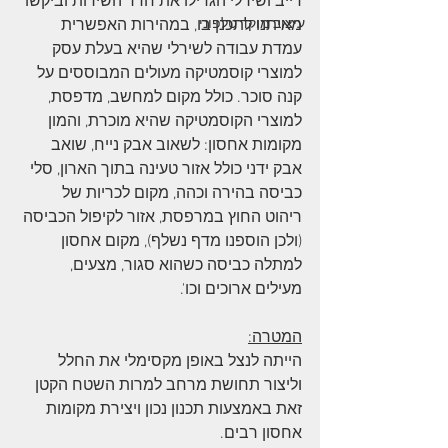
דייב ושירלי הגדילו את חדר השירות וביקשו 
עיצוב מוקד טלפוני
מאיתנו לתכנן בו, במהירות האפשרית 
עמדת עבודה לשירלי שהיא בעלת עסק 
למוצרי קוסמטיקה מעולים המבוססים על 
קנה סוכר. כולל מקום למחשב, מדפסת, 
למוצרי הקוסמטיקה שהיא מוכרת, והמון 
מקומות אחסון: לשאוב אבק נייח, שואב 
אבק ידני כולל אזור טעינה בתוך הארון, סלי 
כביסה בהירה וכהה, מקום לכריות של 
ריהוט החוץ במרפסת, אזור לקיפול הכביסה 
(ולכן הוספנו מדף נשלף), מקום אחסון 
למתלה כביסה כשהוא סגור, מצעים, 
מעילים ארוכים וכו'.
המטרה:
הייתה לנצל באופן מקסימלי את החלל 
וליצור תחושת מרחב למרות השטח הקטן 
זאת באמצעות תכנון נכון ויצירת מקומות 
אחסון רבים.