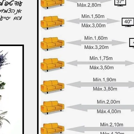
עוד טיפ לח
את הצמחים
והם יסייעו