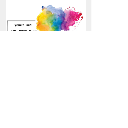
5
.
0
0
₪
ל
-
1
מ
ט
ר
ר
ב
ו
שיפוץ למשרדים -המחיר למ"ר
ע
מחיר