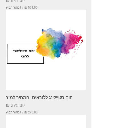
מחיר
/
1מטר רבוע
5
3
1
.
0
0
₪
ל
-
1
מ
ט
ר
ר
ב
ו
הום סטיילינג ללובאים- המחיר למ"ר
ע
מחיר
/
1מטר רבוע
2
9