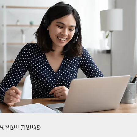
פגישת ייעוץ און