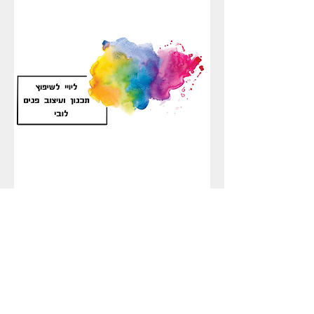
2
9
5
.
0
0
₪
ל
-
1
מ
ט
ר
ר
ב
ו
שיפוץ לובי בניין דירות/ בניין משרדים-
ע
המחיר למ"ר
מחיר
/
1מטר רבוע
5
3
1