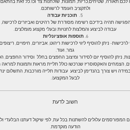
לכם:תאורה, שטיחים,כריות, תמונות, שולחנות צד וכו'.כל זאת בהתאם
ולתקציב העומד לרשותכם.
5.
תוכניות עבודה
פגישה תהיה בידיכם רשימה מסודרת של רהיטים ואביזרים לרכישה, 
עבודה לביצוע והמלצות לחנויות ובעלי מקצוע מומלצים.
6.
תוספות אופציונליות
וי לרכישות- ניתן להוסיף ליווי לרכישות ריהוט, אביזרים, חיפויים, ריצופים
גמר, ועוד.
ות, ניתן להוסיף יום לסידור ומיצוב החפצים בחלל וסידור החפצים, ה
ם, הצמחים והאקסוסריז שנרכשו כולל תליית מראות ותמונות למראה 
(במידה ויש צורך בהנדימן לביצוע עבודות תלייה מורכבות, התשלום ינתן
לבעל המקצוע).
חשוב לדעת
 המפורסמים עלולים להשתנות בכל עת, לפי שיקול דעתנו הבלעדי ול
הודעה מוקדמת.