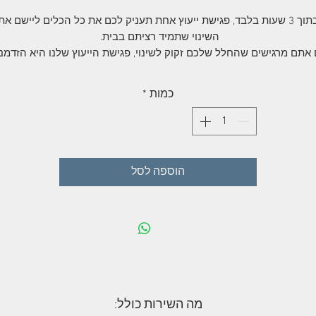
בתוך 3 שעות בלבד, פגישת ייעוץ אחת תעניק לכם את כל הכלים ליישם את
השינוי שתמיד רציתם בבית.
אתם מרגישים שהחלל שלכם זקוק לשינוי, פגישת הייעוץ שלנו היא הזדמנ
מצוינת לחולל את השינוי.
ו פגישה ממוקדת עבור מי שרוצה לעצב את הבית שלו לבד, אבל עם הכוונה
כמות
*
מדויקת ומפורטת שלנו.
ליווי הינו מודולורי וניתן להתאמה אישית לפי צורך מוגדר מראש או תוך כדי
תנועה.
ניתן להוסיף שעות ליווי לימי רכישות ויום התקנות בביתכם.
הוספה לסל
מה השירות כולל: