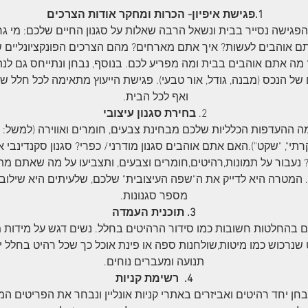
1.פגישת איפיון- הכרות ומחקר אודות הצרכים
פגישה נסייר בבית ונשאל הרבה שאלות על סגנון החיים שלכם: מי גר
ם אוהבים לעשות? איך אתם מארחים? מהם הצרכים הפונקציונליים ש
מה​ אתם אוהבים בבית ומה מפריע לכם. בנוסף, נבחן ונתייחס גם לנת
 של הנכס (מבנה, גודל, אור טבעי). פגישת הייעוץ מתאימה לכל חלל 
ואף לכל הבית.
2.
בחירת סגנון עיצובי
מה ההעדפות הכלליות שלכם מבחינת צבעים, חומרים ואווירה (למשל: "
יוקרתי", "שקט").האם אתם אוהבים סגנון מודרני/ כפרי? סגנון סקנדינבי א
 נעבור על תמונות,רהיטים,חומרים וצבעים, ותצביעו על מה שאתם מ
. המטרה היא לדייק את ה"שפה העיצובית" שלכם, שלעיתים היא שילוב
מספר סגנונות.​
3. תוכנית העמדה
כם בהחלטות חשובות כמו סידור הרהיטים בחלל. נשים דגש על מידות מ
 שנרכוש כמו מיטות,שולחנות ספה או פינת אוכל כך שכל רהיט בחלל 
תנועה ומעברים נוחים.
4. רשימת קניות
בחן יחד רהיטים ואביזרים באתרי קניות אונליין ונבחר את הפריטים ה