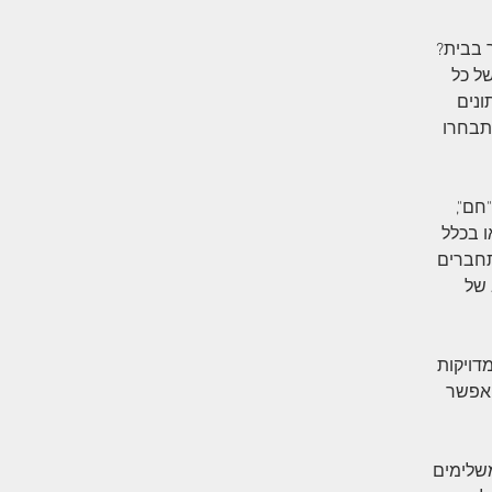
 בבית?
ל כל
ונים
שתבחרו
חם",
ו בכלל
תחברים
 של
דויקות
יאפשר
משלימים