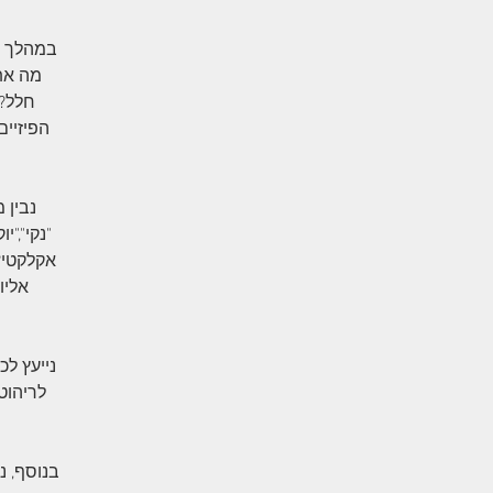
במהלך ה
מה את
חלל? 
הפיזיים
נבין 
"נקי","
אקלקטי?
אליו
נייעץ ל
לריהוט
בנוסף, נ