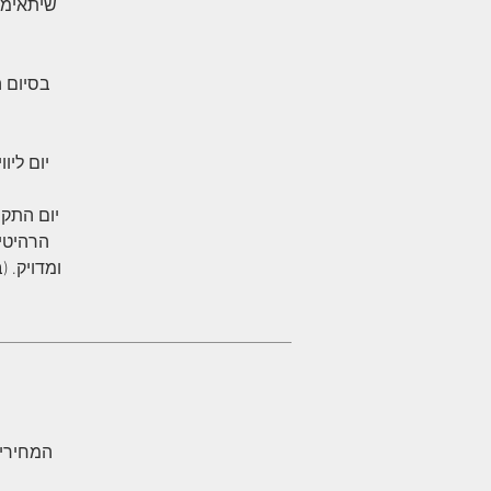
שיתאימו 
בסיום ה
יום ליו
יום התקנ
הרהיטי
ומדויק. 
המחירים