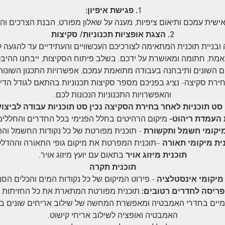
1. פגישת איפיון:
ישית עמכם ותיאום ציפיות, מענה על שאלון מפורט, הבנת הצרכים והתק
2. הצגת אופציות תכנוניות/ סקיצות
בניית תוכנית המתאימה לצורכיכם העכשוויים והעתידיים עד להגעה 
מת, חתומה ומאושרת על ידכם. בשלב פיתוח הסקיצות, ייבחנו ההיב
ים השונים ותיבחנה בעבודה מתואמת עמכם, אפשרויות התכנון השונות
ירת סקיצה- נציג בפניכם מספר סקיצות תכנוניות בהתאם לגודל הדי
והאפשרויות התכנוניות הנכונות לכם​​​.
 העמדת ריהוט-
מיקום הרהיטים בחלל הפנימי בכל החדרים והחללים
מיקומי חשמל ותקשורת
- תוכנית מפורטת של כל נקודות החשמל וה
ית מיקומי תאורה
–תוכנית המפרטת את מיקום גופי התאורה וההדלק
תוכנית מיזוג אויר
בתאום עם יועץ מיזוג אויר.
תוכנית תקרה
 מיקומי אינסטלציה
- פירוט המיקום של כל נקודות המים והכלים הסני
פריסה לחדרים רטובים:
תוכנית מפורטת המתארת את כל החזיתות ו
מיים בחדרי האמבטיה ומאפשרת המחשה של שילוב אריחים שונים ב
האמבטיה ואופציה לשילוב אריחי קישוט.