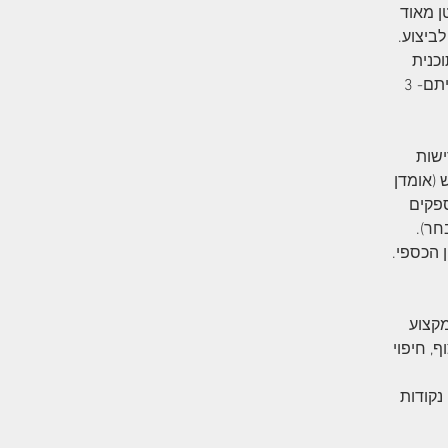
ן מאוד
לביצוע.
וכנית
אינסטלציה רק לאחר שנדע איזה גודל אמבטיה קניתם, איזה אינטרפוטצים קניתם- 3
ישות
 (אומדן
ספקים
חר).
הכספי.​
מקצוע
, חיפוי
נקודות