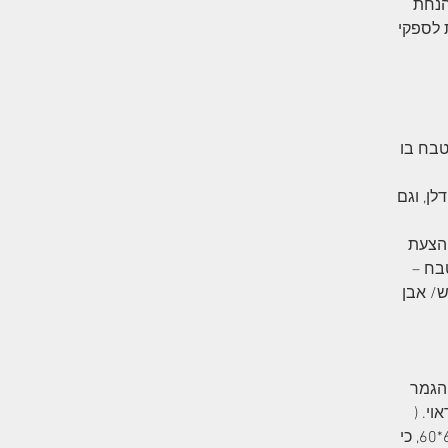
הנחת
 לספקי
טבח בו
לן, וגם
בלת הצעת
בח –
ש/ אבן
 הגמר
י. (
לדוגמא: עלות הנחת אריח בגודל 120*120 גבוהה יותר מעלות הנחת אריח 60*60, כי