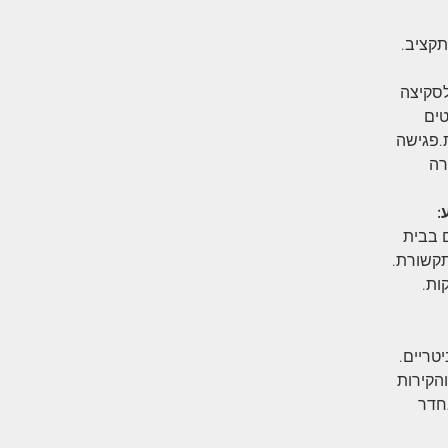
ציב.​​
לסקיצה
טים
.פגישה
רה
 בבית
תקשורת.
ות.
טריים.
הקירות
חדר