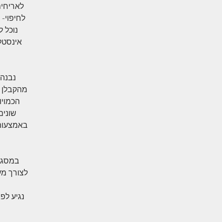
לאריחים
לחיפוי- 
נוכל ל
​נבנה
מהקבלן ה
הכמויו
שונים
באמצעות 
במסגרת
לצורך מע
נגיע לפ