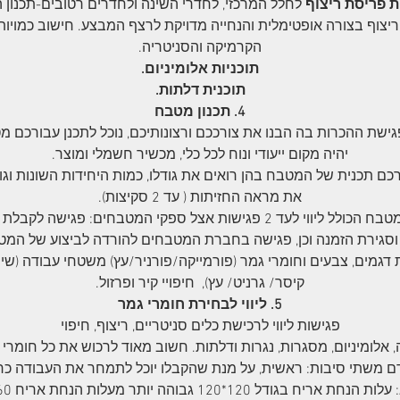
ת פריסת ריצוף
לחלל המרכזי, לחדרי השינה ולחדרים רטובים-תכנון 
ריצוף בצורה אופטימלית והנחייה מדויקת לרצף המבצע. חישוב כמויות
הקרמיקה והסניטריה.
תוכניות אלומיניום.
תוכנית דלתות.
4. תכנון מטבח
ישת ההכרות בה הבנו את צורככם ורצונותיכם, נוכל לתכנן עבורכם מ
יהיה מקום ייעודי ונוח לכל כלי, מכשיר חשמלי ומוצר.
רכם תכנית של המטבח בהן רואים את גודלו, כמות היחידות השונות וגוד
את מראה החזיתות ( עד 2 סקיצות).
תכנון מטבח הכולל ליווי לעד 2 פגישות אצל ספקי המטבחים: פגישה לק
וסגירת הזמנה וכן, פגישה בחברת המטבחים להורדה לביצוע של המט
דגמים, צבעים וחומרי גמר (פורמייקה/פורניר/עץ) משטחי עבודה (שי
קיסר/ גרניט/ עץ), חיפויי קיר ופרזול.
5. ליווי לבחירת חומרי גמר
פגישות ליווי לרכישת כלים סניטריים, ריצוף, חיפוי
 אלומיניום, מסגרות, נגרות ודלתות. חשוב מאוד לרכוש את כל חומרי
 משתי סיבות: ראשית, על מנת שהקבלו יוכל לתמחר את העבודה כראו