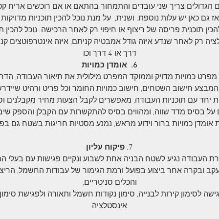
 הגדולים צריך שני עובדים והתמחור בהתאם או אם רוכשים אריח קט
אז גם כאן יש עלות נוספת. ושנית, על מנת נוכל להכין תוכניות מדויקות 
הכין תוכנית פריסה של ריצוף או חיפוי רק לאחר הרכישה. נוכל להכין ת
דרך או 4 דרך וכו
6. אומדן כמויות
 מפרט כמויות מדויק וממוקד המפרט מילולית את תיאור העבודה, הדר
מבצע חישוב השטחים, חישוב כמויות החומר וכל פריט ורהיט שיידרש
ת יחד עם תוכניות העבודה, מאפשרים לקבל הצעות מחיר מקבלנים ו
 על בסיס מדד שווה, ומהווים בסיס להתקשרות עם הקבלן והספק שיב
אומדן כמויות ברור וידוע מראש, נמנע מסטיות חריגות בשטח גם בפן 
7.
פיקוח עליון
 העבודה נגיע לשטח הבניה אחת לשבוע ונקיים פגישות עם בעלי ה
קב ובקרה אחר ביצוע בפועל ורמת הגימור של עבודות החשמל, הריצוף
והכלים סניטריים,
גישה לסימון קירות לבנייה, סימון נקודות חשמל ותאורה ולפגישת סימון 
אינסטלציה