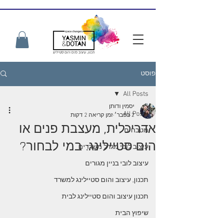
פוסט
All Posts
יסמין ודותן
All Posts
2 בפבר׳
זמן קריאה 2 דקות
אדריכלית, מעצבת פנים או
מטבחים
הום סטיילינג: במי לבחור?
עיצוב לובי מגדל משרדים
עיצוב לובי בניין מגורים
תכנון, עיצוב והום סטיילינג למשרד
תכנון עיצוב והום סטיילינג לבית
שיפוץ הבית