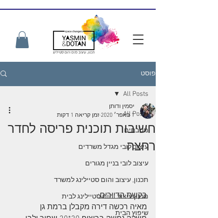
פוסט
All Posts
יסמין ודותן
All Posts
1 באפר׳ 2020
זמן קריאה 1 דקות
חשיבות תוכנית פריסה לחדר
מטבחים
רחצה
עיצוב לובי מגדל משרדים
עיצוב לובי בניין מגורים
תכנון, עיצוב והום סטיילינג למשרד
בקשת הדיירים:
תכנון עיצוב והום סטיילינג לבית
מאיה רכשה דירה מקבלן ברמת גן 
שיפוץ הבית