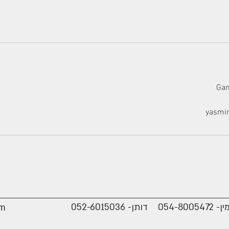
yasmi
054-80054 דותן-
052-6015036
om